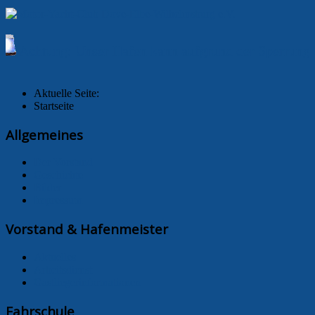
Achtung: Unser Hafen kann aufgrund der Sperrung uns
Aktuelle Seite:
Startseite
Allgemeines
Der Vorstand
Geschichte
Bilder
Impressum
Vorstand & Hafenmeister
Aktuelles
Arbeitsdienst
Gastliegerinformationen
Fahrschule