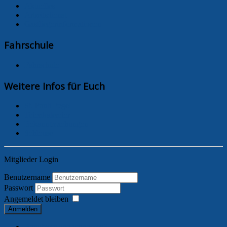
Aktuelles
Arbeitsdienst
Gastliegerinformationen
Fahrschule
Fahrschule
Weitere Infos für Euch
St. Pauli Pegel
Tidenkalender
Bekanntmachungen
Schleuse
Mitglieder Login
Benutzername
Passwort
Angemeldet bleiben
Anmelden
Benutzername vergessen?