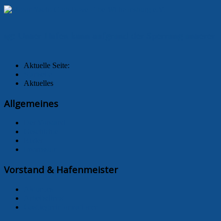
g: Unser Hafen kann aufgrund der Sperrung unserer Sch
Aktuelle Seite:
Startseite
Aktuelles
Allgemeines
Der Vorstand
Geschichte
Bilder
Impressum
Vorstand & Hafenmeister
Aktuelles
Arbeitsdienst
Gastliegerinformationen