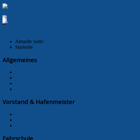
Achtung: Unser Hafen kann aufgrund der Sperrung un
Aktuelle Seite:
Startseite
Allgemeines
Der Vorstand
Geschichte
Bilder
Impressum
Vorstand & Hafenmeister
Aktuelles
Arbeitsdienst
Gastliegerinformationen
Fahrschule